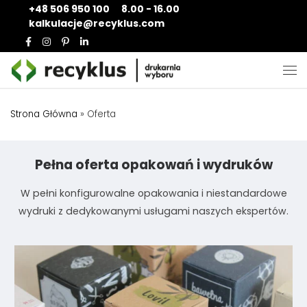
+48 506 950 100
8.00 - 16.00
Skip to content
kalkulacje@recyklus.com
Me
Strona Główna
»
Oferta
Pełna oferta opakowań i wydruków
W pełni konfigurowalne opakowania i niestandardowe
wydruki z dedykowanymi usługami naszych ekspertów.