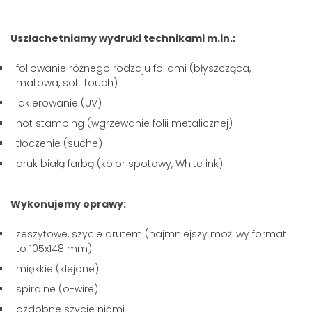
Uszlachetniamy wydruki technikami m.in.:
foliowanie różnego rodzaju foliami (błyszcząca,
matowa, soft touch)
lakierowanie (UV)
hot stamping (wgrzewanie folii metalicznej)
tłoczenie (suche)
druk białą farbą (kolor spotowy, White ink)
Wykonujemy oprawy:
zeszytowe, szycie drutem (najmniejszy możliwy format
to 105x148 mm)
miękkie (klejone)
spiralne (o-wire)
ozdobne szycie nićmi